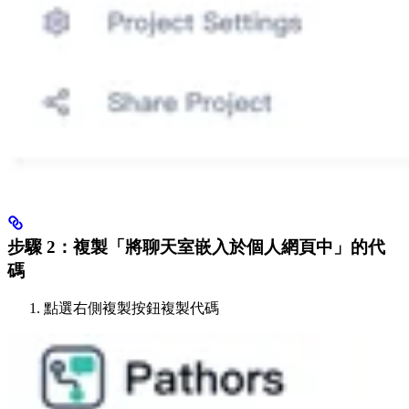
步驟 2：複製「將聊天室嵌入於個人網頁中」的代
碼
點選右側複製按鈕複製代碼